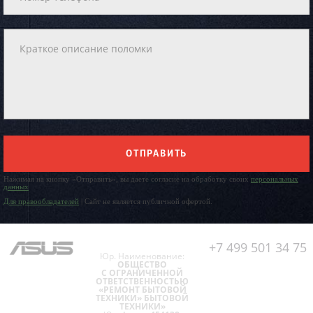
ОТПРАВИТЬ
Нажимая на кнопку «Отправить», вы даете согласие на обработку своих
персональных
данных
Для правообладателей
| Сайт не является публичной офертой.
+7 499 501 34 75
Юр. Наименование:
ОБЩЕСТВО
С ОГРАНИЧЕННОЙ
ОТВЕТСТВЕННОСТЬЮ
«РЕМОНТ БЫТОВОЙ
ТЕХНИКИ» БЫТОВОЙ
ТЕХНИКИ»