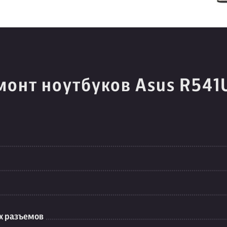
монт ноутбуков Asus R541
их разъемов