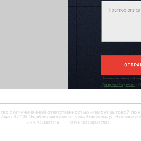
ОТПРА
Нажимая на кнопку «Отпр
Для правообладателей
| С
ТВО С ОГРАНИЧЕННОЙ ОТВЕТСТВЕННОСТЬЮ «РЕМОНТ БЫТОВОЙ ТЕХН
 Адрес:
454138, Челябинская область, город Челябинск, ул. Чайковского,
ИНН:
7448027216
ОГРН:
1037402537534