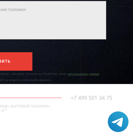
ВИТЬ
авить», вы даете согласие на обработку своих
персональных данных
айт не является публичной офертой.
+7 499 501 34 75
ИКИ» БЫТОВОЙ ТЕХНИКИ»
 д.7