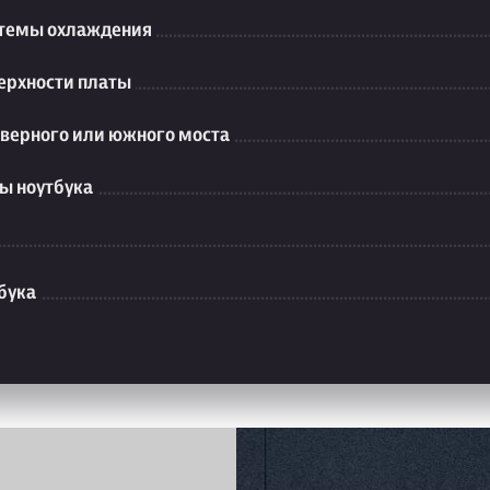
стемы охлаждения
ерхности платы
еверного или южного моста
ы ноутбука
бука