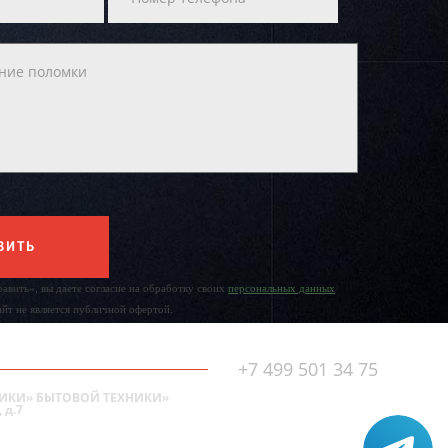
ВИТЬ
авить», вы даете согласие на обработку своих
персональных данных
айт не является публичной офертой.
+7 499 501 34 75
ИКИ» БЫТОВОЙ ТЕХНИКИ»
 д.7