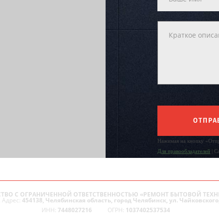
ОТПРА
Нажимая на кнопку «Отпр
Для правообладателей
| С
ТВО С ОГРАНИЧЕННОЙ ОТВЕТСТВЕННОСТЬЮ «РЕМОНТ БЫТОВОЙ ТЕХН
 Адрес:
454138, Челябинская область, город Челябинск, ул. Чайковского,
ИНН:
7448027216
ОГРН:
1037402537534