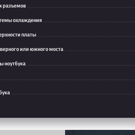
их разъемов
стемы охлаждения
ерхности платы
еверного или южного моста
ы ноутбука
бука