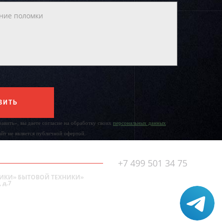
ВИТЬ
авить», вы даете согласие на обработку своих
персональных данных
айт не является публичной офертой.
+7 499 501 34 75
ИКИ» БЫТОВОЙ ТЕХНИКИ»
 д.7