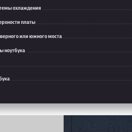
стемы охлаждения
ерхности платы
еверного или южного моста
ы ноутбука
бука