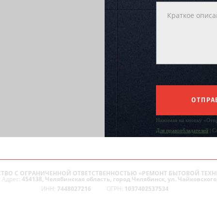
ОТПРА
Нажимая на кнопку «Отпр
Для правообладателей
| С
ТВО С ОГРАНИЧЕННОЙ ОТВЕТСТВЕННОСТЬЮ «РЕМОНТ БЫТОВОЙ ТЕХН
 Адрес:
454138, Челябинская область, город Челябинск, ул. Чайковского,
ИНН:
7448027216
ОГРН:
1037402537534