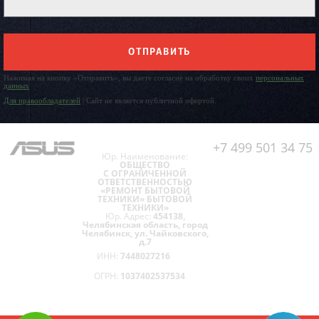
ОТПРАВИТЬ
Нажимая на кнопку «Отправить», вы даете согласие на обработку своих
персональных
данных
Для правообладателей
| Сайт не является публичной офертой.
+7 499 501 34 75
Юр. Наименование:
ОБЩЕСТВО
С ОГРАНИЧЕННОЙ
ОТВЕТСТВЕННОСТЬЮ
«РЕМОНТ БЫТОВОЙ
ТЕХНИКИ» БЫТОВОЙ
ТЕХНИКИ»
Юр. Адрес:
454138,
Челябинская область, город
Челябинск, ул. Чайковского,
д.7
ИНН:
7448027216
ОГРН:
1037402537534