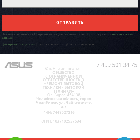
ОТПРАВИТЬ
Нажимая на кнопку «Отправить», вы даете согласие на обработку своих
персональных
данных
Для правообладателей
| Сайт не является публичной офертой.
+7 499 501 34 75
Юр. Наименование:
ОБЩЕСТВО
С ОГРАНИЧЕННОЙ
ОТВЕТСТВЕННОСТЬЮ
«РЕМОНТ БЫТОВОЙ
ТЕХНИКИ» БЫТОВОЙ
ТЕХНИКИ»
Юр. Адрес:
454138,
Челябинская область, город
Челябинск, ул. Чайковского,
д.7
ИНН:
7448027216
ОГРН:
1037402537534