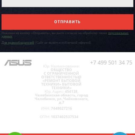
ОТПРАВИТЬ
Нажимая на кнопку «Отправить», вы даете согласие на обработку своих
персональных
данных
Для правообладателей
| Сайт не является публичной офертой.
+7 499 501 34 75
Юр. Наименование:
ОБЩЕСТВО
С ОГРАНИЧЕННОЙ
ОТВЕТСТВЕННОСТЬЮ
«РЕМОНТ БЫТОВОЙ
ТЕХНИКИ» БЫТОВОЙ
ТЕХНИКИ»
Юр. Адрес:
454138,
Челябинская область, город
Челябинск, ул. Чайковского,
д.7
ИНН:
7448027216
ОГРН:
1037402537534