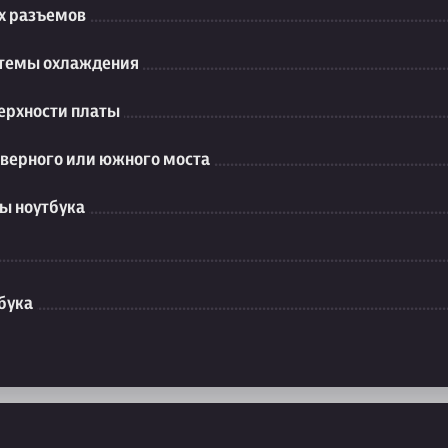
их разъемов
стемы охлаждения
ерхности платы
еверного или южного моста
ы ноутбука
бука