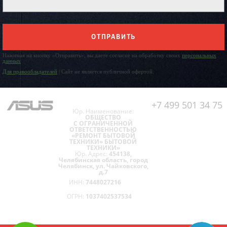
ОТПРАВИТЬ
Нажимая на кнопку «Отправить», вы даете согласие на обработку своих
персональных
данных
Для правообладателей
| Сайт не является публичной офертой.
+7 499 501 34 75
Юр. Наименование:
ОБЩЕСТВО
С ОГРАНИЧЕННОЙ
ОТВЕТСТВЕННОСТЬЮ
«РЕМОНТ БЫТОВОЙ
ТЕХНИКИ» БЫТОВОЙ
ТЕХНИКИ»
Юр. Адрес:
454138,
Челябинская область, город
Челябинск, ул. Чайковского,
д.7
ИНН:
7448027216
ОГРН:
1037402537534