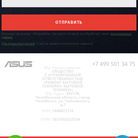
ОТПРАВИТЬ
Нажимая на кнопку «Отправить», вы даете согласие на обработку своих
персональных
данных
Для правообладателей
| Сайт не является публичной офертой.
+7 499 501 34 75
Юр. Наименование:
ОБЩЕСТВО
С ОГРАНИЧЕННОЙ
ОТВЕТСТВЕННОСТЬЮ
«РЕМОНТ БЫТОВОЙ
ТЕХНИКИ» БЫТОВОЙ
ТЕХНИКИ»
Юр. Адрес:
454138,
Челябинская область, город
Челябинск, ул. Чайковского,
д.7
ИНН:
7448027216
ОГРН:
1037402537534