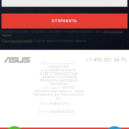
ОТПРАВИТЬ
Нажимая на кнопку «Отправить», вы даете согласие на обработку своих
персональных
данных
Для правообладателей
| Сайт не является публичной офертой.
+7 499 501 34 75
Юр. Наименование:
ОБЩЕСТВО
С ОГРАНИЧЕННОЙ
ОТВЕТСТВЕННОСТЬЮ
«РЕМОНТ БЫТОВОЙ
ТЕХНИКИ» БЫТОВОЙ
ТЕХНИКИ»
Юр. Адрес:
454138,
Челябинская область, город
Челябинск, ул. Чайковского,
д.7
ИНН:
7448027216
ОГРН:
1037402537534