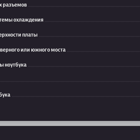
их разъемов
стемы охлаждения
ерхности платы
еверного или южного моста
ы ноутбука
бука