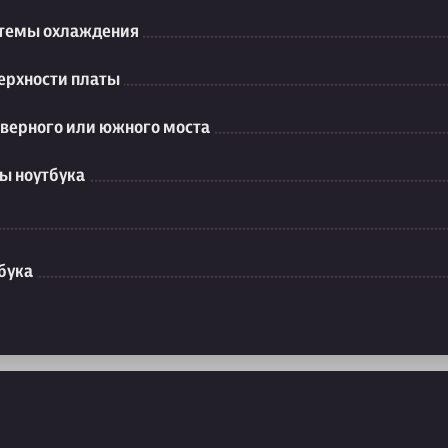
стемы охлаждения
ерхности платы
еверного или южного моста
ы ноутбука
бука