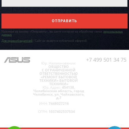
ОТПРАВИТЬ
Нажимая на кнопку «Отправить», вы даете согласие на обработку своих
персональных
данных
Для правообладателей
| Сайт не является публичной офертой.
+7 499 501 34 75
Юр. Наименование:
ОБЩЕСТВО
С ОГРАНИЧЕННОЙ
ОТВЕТСТВЕННОСТЬЮ
«РЕМОНТ БЫТОВОЙ
ТЕХНИКИ» БЫТОВОЙ
ТЕХНИКИ»
Юр. Адрес:
454138,
Челябинская область, город
Челябинск, ул. Чайковского,
д.7
ИНН:
7448027216
ОГРН:
1037402537534