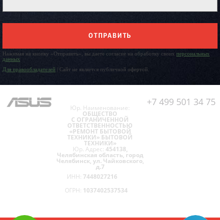
ОТПРАВИТЬ
Нажимая на кнопку «Отправить», вы даете согласие на обработку своих
персональных
данных
Для правообладателей
| Сайт не является публичной офертой.
+7 499 501 34 75
Юр. Наименование:
ОБЩЕСТВО
С ОГРАНИЧЕННОЙ
ОТВЕТСТВЕННОСТЬЮ
«РЕМОНТ БЫТОВОЙ
ТЕХНИКИ» БЫТОВОЙ
ТЕХНИКИ»
Юр. Адрес:
454138,
Челябинская область, город
Челябинск, ул. Чайковского,
д.7
ИНН:
7448027216
ОГРН:
1037402537534