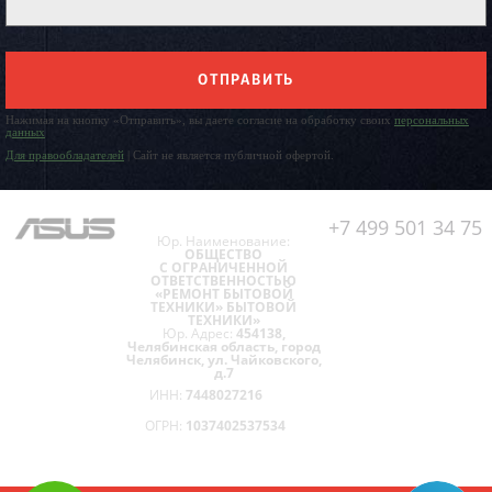
ОТПРАВИТЬ
Нажимая на кнопку «Отправить», вы даете согласие на обработку своих
персональных
данных
Для правообладателей
| Сайт не является публичной офертой.
+7 499 501 34 75
Юр. Наименование:
ОБЩЕСТВО
С ОГРАНИЧЕННОЙ
ОТВЕТСТВЕННОСТЬЮ
«РЕМОНТ БЫТОВОЙ
ТЕХНИКИ» БЫТОВОЙ
ТЕХНИКИ»
Юр. Адрес:
454138,
Челябинская область, город
Челябинск, ул. Чайковского,
д.7
ИНН:
7448027216
ОГРН:
1037402537534