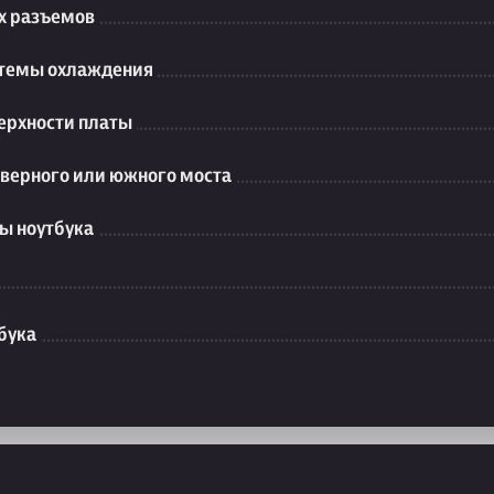
их разъемов
стемы охлаждения
ерхности платы
еверного или южного моста
ы ноутбука
бука