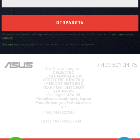
ОТПРАВИТЬ
Нажимая на кнопку «Отправить», вы даете согласие на обработку своих
персональных
данных
Для правообладателей
| Сайт не является публичной офертой.
+7 499 501 34 75
Юр. Наименование:
ОБЩЕСТВО
С ОГРАНИЧЕННОЙ
ОТВЕТСТВЕННОСТЬЮ
«РЕМОНТ БЫТОВОЙ
ТЕХНИКИ» БЫТОВОЙ
ТЕХНИКИ»
Юр. Адрес:
454138,
Челябинская область, город
Челябинск, ул. Чайковского,
д.7
ИНН:
7448027216
ОГРН:
1037402537534