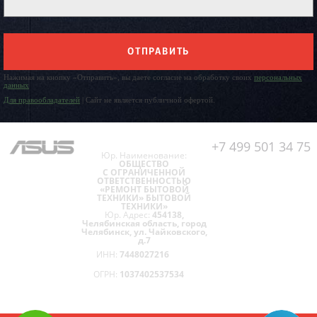
ОТПРАВИТЬ
Нажимая на кнопку «Отправить», вы даете согласие на обработку своих
персональных
данных
Для правообладателей
| Сайт не является публичной офертой.
+7 499 501 34 75
Юр. Наименование:
ОБЩЕСТВО
С ОГРАНИЧЕННОЙ
ОТВЕТСТВЕННОСТЬЮ
«РЕМОНТ БЫТОВОЙ
ТЕХНИКИ» БЫТОВОЙ
ТЕХНИКИ»
Юр. Адрес:
454138,
Челябинская область, город
Челябинск, ул. Чайковского,
д.7
ИНН:
7448027216
ОГРН:
1037402537534