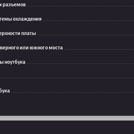
их разъемов
стемы охлаждения
ерхности платы
еверного или южного моста
ы ноутбука
бука