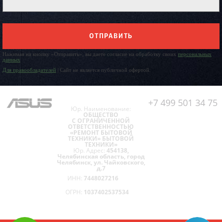
ОТПРАВИТЬ
Нажимая на кнопку «Отправить», вы даете согласие на обработку своих
персональных
данных
Для правообладателей
| Сайт не является публичной офертой.
+7 499 501 34 75
Юр. Наименование:
ОБЩЕСТВО
С ОГРАНИЧЕННОЙ
ОТВЕТСТВЕННОСТЬЮ
«РЕМОНТ БЫТОВОЙ
ТЕХНИКИ» БЫТОВОЙ
ТЕХНИКИ»
Юр. Адрес:
454138,
Челябинская область, город
Челябинск, ул. Чайковского,
д.7
ИНН:
7448027216
ОГРН:
1037402537534