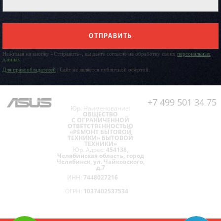
ОТПРАВИТЬ
Нажимая на кнопку «Отправить», вы даете согласие на обработку своих
персональных
данных
Для правообладателей
| Сайт не является публичной офертой.
+7 499 501 34 75
Юр. Наименование:
ОБЩЕСТВО
С ОГРАНИЧЕННОЙ
ОТВЕТСТВЕННОСТЬЮ
«РЕМОНТ БЫТОВОЙ
ТЕХНИКИ» БЫТОВОЙ
ТЕХНИКИ»
Юр. Адрес:
454138,
Челябинская область, город
Челябинск, ул. Чайковского,
д.7
ИНН:
7448027216
ОГРН:
1037402537534