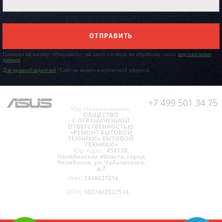
ОТПРАВИТЬ
Нажимая на кнопку «Отправить», вы даете согласие на обработку своих
персональных
данных
Для правообладателей
| Сайт не является публичной офертой.
+7 499 501 34 75
Юр. Наименование:
ОБЩЕСТВО
С ОГРАНИЧЕННОЙ
ОТВЕТСТВЕННОСТЬЮ
«РЕМОНТ БЫТОВОЙ
ТЕХНИКИ» БЫТОВОЙ
ТЕХНИКИ»
Юр. Адрес:
454138,
Челябинская область, город
Челябинск, ул. Чайковского,
д.7
ИНН:
7448027216
ОГРН:
1037402537534