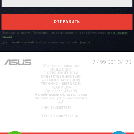
ОТПРАВИТЬ
Нажимая на кнопку «Отправить», вы даете согласие на обработку своих
персональных
данных
Для правообладателей
| Сайт не является публичной офертой.
+7 499 501 34 75
Юр. Наименование:
ОБЩЕСТВО
С ОГРАНИЧЕННОЙ
ОТВЕТСТВЕННОСТЬЮ
«РЕМОНТ БЫТОВОЙ
ТЕХНИКИ» БЫТОВОЙ
ТЕХНИКИ»
Юр. Адрес:
454138,
Челябинская область, город
Челябинск, ул. Чайковского,
д.7
ИНН:
7448027216
ОГРН:
1037402537534