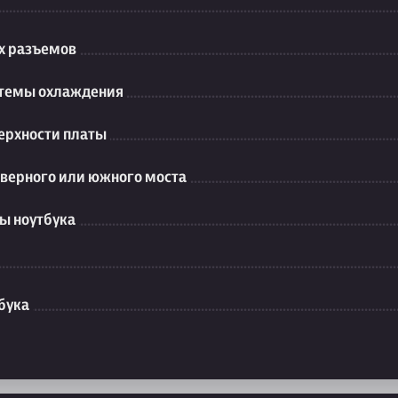
их разъемов
стемы охлаждения
ерхности платы
еверного или южного моста
ы ноутбука
бука