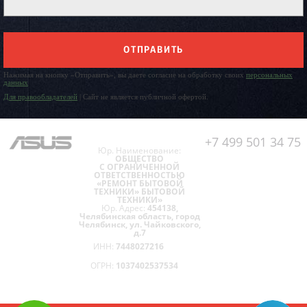
ОТПРАВИТЬ
Нажимая на кнопку «Отправить», вы даете согласие на обработку своих
персональных
данных
Для правообладателей
| Сайт не является публичной офертой.
+7 499 501 34 75
Юр. Наименование:
ОБЩЕСТВО
С ОГРАНИЧЕННОЙ
ОТВЕТСТВЕННОСТЬЮ
«РЕМОНТ БЫТОВОЙ
ТЕХНИКИ» БЫТОВОЙ
ТЕХНИКИ»
Юр. Адрес:
454138,
Челябинская область, город
Челябинск, ул. Чайковского,
д.7
ИНН:
7448027216
ОГРН:
1037402537534