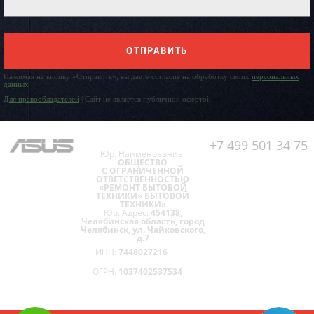
ОТПРАВИТЬ
Нажимая на кнопку «Отправить», вы даете согласие на обработку своих
персональных
данных
Для правообладателей
| Сайт не является публичной офертой.
+7 499 501 34 75
Юр. Наименование:
ОБЩЕСТВО
С ОГРАНИЧЕННОЙ
ОТВЕТСТВЕННОСТЬЮ
«РЕМОНТ БЫТОВОЙ
ТЕХНИКИ» БЫТОВОЙ
ТЕХНИКИ»
Юр. Адрес:
454138,
Челябинская область, город
Челябинск, ул. Чайковского,
д.7
ИНН:
7448027216
ОГРН:
1037402537534