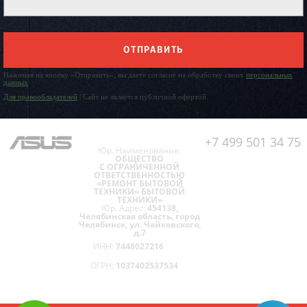
ОТПРАВИТЬ
Нажимая на кнопку «Отправить», вы даете согласие на обработку своих
персональных
данных
Для правообладателей
| Сайт не является публичной офертой.
+7 499 501 34 75
Юр. Наименование:
ОБЩЕСТВО
С ОГРАНИЧЕННОЙ
ОТВЕТСТВЕННОСТЬЮ
«РЕМОНТ БЫТОВОЙ
ТЕХНИКИ» БЫТОВОЙ
ТЕХНИКИ»
Юр. Адрес:
454138,
Челябинская область, город
Челябинск, ул. Чайковского,
д.7
ИНН:
7448027216
ОГРН:
1037402537534