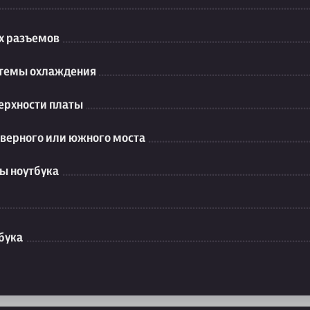
их разъемов
стемы охлаждения
ерхности платы
еверного или южного моста
ы ноутбука
бука