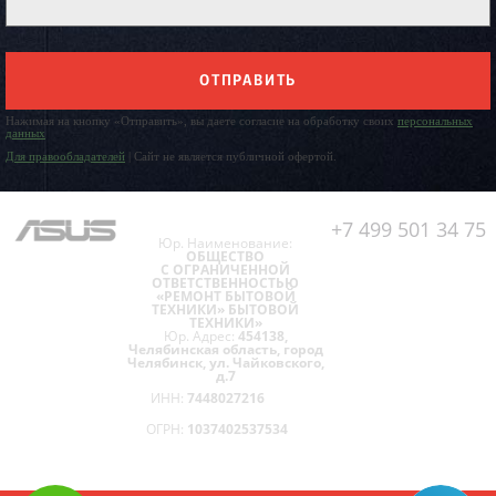
ОТПРАВИТЬ
Нажимая на кнопку «Отправить», вы даете согласие на обработку своих
персональных
данных
Для правообладателей
| Сайт не является публичной офертой.
+7 499 501 34 75
Юр. Наименование:
ОБЩЕСТВО
С ОГРАНИЧЕННОЙ
ОТВЕТСТВЕННОСТЬЮ
«РЕМОНТ БЫТОВОЙ
ТЕХНИКИ» БЫТОВОЙ
ТЕХНИКИ»
Юр. Адрес:
454138,
Челябинская область, город
Челябинск, ул. Чайковского,
д.7
ИНН:
7448027216
ОГРН:
1037402537534