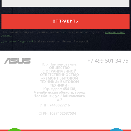
ОТПРАВИТЬ
Нажимая на кнопку «Отправить», вы даете согласие на обработку своих
персональных
данных
Для правообладателей
| Сайт не является публичной офертой.
+7 499 501 34 75
Юр. Наименование:
ОБЩЕСТВО
С ОГРАНИЧЕННОЙ
ОТВЕТСТВЕННОСТЬЮ
«РЕМОНТ БЫТОВОЙ
ТЕХНИКИ» БЫТОВОЙ
ТЕХНИКИ»
Юр. Адрес:
454138,
Челябинская область, город
Челябинск, ул. Чайковского,
д.7
ИНН:
7448027216
ОГРН:
1037402537534