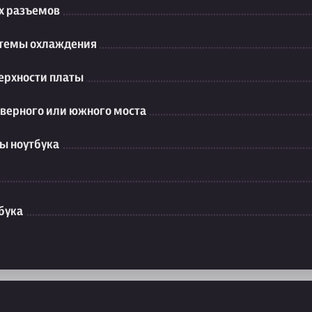
их разъемов
стемы охлаждения
ерхности платы
еверного или южного моста
ы ноутбука
бука