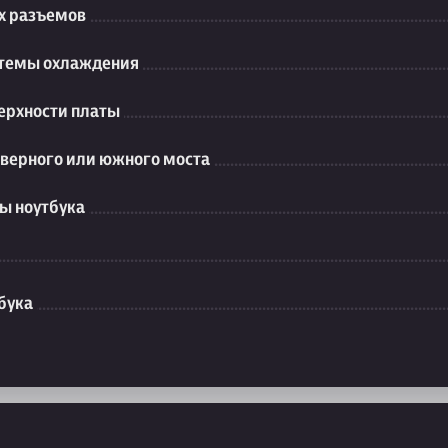
их разъемов
стемы охлаждения
ерхности платы
еверного или южного моста
ы ноутбука
бука