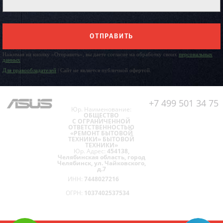
ОТПРАВИТЬ
Нажимая на кнопку «Отправить», вы даете согласие на обработку своих
персональных
данных
Для правообладателей
| Сайт не является публичной офертой.
+7 499 501 34 75
Юр. Наименование:
ОБЩЕСТВО
С ОГРАНИЧЕННОЙ
ОТВЕТСТВЕННОСТЬЮ
«РЕМОНТ БЫТОВОЙ
ТЕХНИКИ» БЫТОВОЙ
ТЕХНИКИ»
Юр. Адрес:
454138,
Челябинская область, город
Челябинск, ул. Чайковского,
д.7
ИНН:
7448027216
ОГРН:
1037402537534