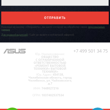
ОТПРАВИТЬ
Нажимая на кнопку «Отправить», вы даете согласие на обработку своих
персональных
данных
Для правообладателей
| Сайт не является публичной офертой.
+7 499 501 34 75
Юр. Наименование:
ОБЩЕСТВО
С ОГРАНИЧЕННОЙ
ОТВЕТСТВЕННОСТЬЮ
«РЕМОНТ БЫТОВОЙ
ТЕХНИКИ» БЫТОВОЙ
ТЕХНИКИ»
Юр. Адрес:
454138,
Челябинская область, город
Челябинск, ул. Чайковского,
д.7
ИНН:
7448027216
ОГРН:
1037402537534