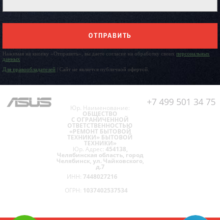
ОТПРАВИТЬ
Нажимая на кнопку «Отправить», вы даете согласие на обработку своих
персональных
данных
Для правообладателей
| Сайт не является публичной офертой.
+7 499 501 34 75
Юр. Наименование:
ОБЩЕСТВО
С ОГРАНИЧЕННОЙ
ОТВЕТСТВЕННОСТЬЮ
«РЕМОНТ БЫТОВОЙ
ТЕХНИКИ» БЫТОВОЙ
ТЕХНИКИ»
Юр. Адрес:
454138,
Челябинская область, город
Челябинск, ул. Чайковского,
д.7
ИНН:
7448027216
ОГРН:
1037402537534