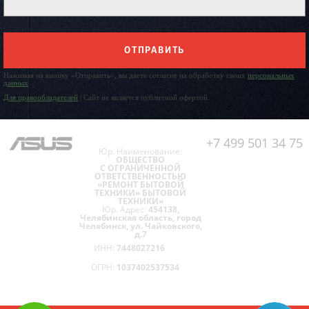
ОТПРАВИТЬ
Нажимая на кнопку «Отправить», вы даете согласие на обработку своих
персональных
данных
Для правообладателей
| Сайт не является публичной офертой.
+7 499 501 34 75
Юр. Наименование:
ОБЩЕСТВО
С ОГРАНИЧЕННОЙ
ОТВЕТСТВЕННОСТЬЮ
«РЕМОНТ БЫТОВОЙ
ТЕХНИКИ» БЫТОВОЙ
ТЕХНИКИ»
Юр. Адрес:
454138,
Челябинская область, город
Челябинск, ул. Чайковского,
д.7
ИНН:
7448027216
ОГРН:
1037402537534