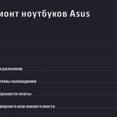
монт ноутбуков Asus
их разъемов
стемы охлаждения
ерхности платы
еверного или южного моста