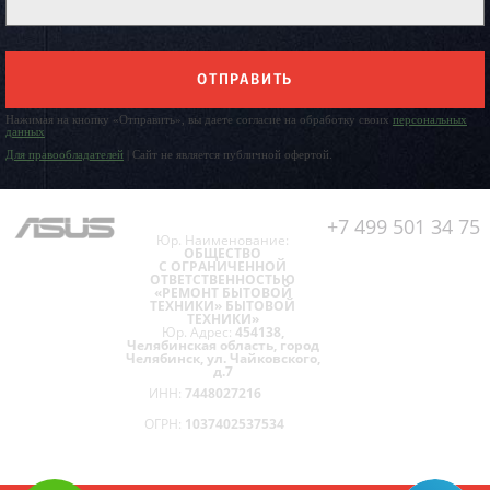
ОТПРАВИТЬ
Нажимая на кнопку «Отправить», вы даете согласие на обработку своих
персональных
данных
Для правообладателей
| Сайт не является публичной офертой.
+7 499 501 34 75
Юр. Наименование:
ОБЩЕСТВО
С ОГРАНИЧЕННОЙ
ОТВЕТСТВЕННОСТЬЮ
«РЕМОНТ БЫТОВОЙ
ТЕХНИКИ» БЫТОВОЙ
ТЕХНИКИ»
Юр. Адрес:
454138,
Челябинская область, город
Челябинск, ул. Чайковского,
д.7
ИНН:
7448027216
ОГРН:
1037402537534