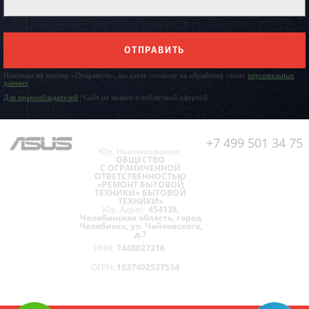
ОТПРАВИТЬ
Нажимая на кнопку «Отправить», вы даете согласие на обработку своих
персональных
данных
Для правообладателей
| Сайт не является публичной офертой.
+7 499 501 34 75
Юр. Наименование:
ОБЩЕСТВО
С ОГРАНИЧЕННОЙ
ОТВЕТСТВЕННОСТЬЮ
«РЕМОНТ БЫТОВОЙ
ТЕХНИКИ» БЫТОВОЙ
ТЕХНИКИ»
Юр. Адрес:
454138,
Челябинская область, город
Челябинск, ул. Чайковского,
д.7
ИНН:
7448027216
ОГРН:
1037402537534