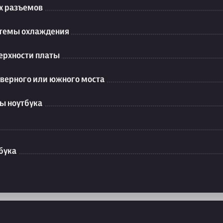
их разъемов
стемы охлаждения
ерхности платы
еверного или южного моста
ы ноутбука
бука