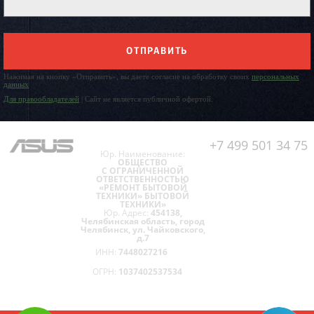
ОТПРАВИТЬ
Нажимая на кнопку «Отправить», вы даете согласие на обработку своих
персональных
данных
Для правообладателей
| Сайт не является публичной офертой.
+7 499 501 34 75
Юр. Наименование:
ОБЩЕСТВО
С ОГРАНИЧЕННОЙ
ОТВЕТСТВЕННОСТЬЮ
«РЕМОНТ БЫТОВОЙ
ТЕХНИКИ» БЫТОВОЙ
ТЕХНИКИ»
Юр. Адрес:
454138,
Челябинская область, город
Челябинск, ул. Чайковского,
д.7
ИНН:
7448027216
ОГРН:
1037402537534