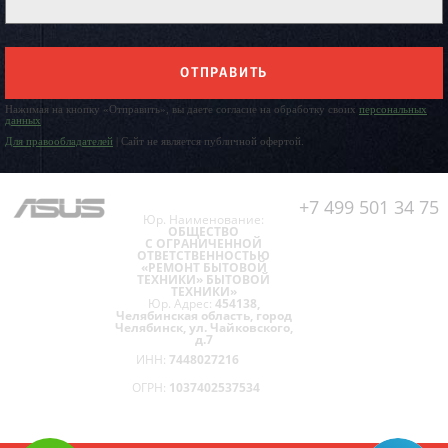
ОТПРАВИТЬ
Нажимая на кнопку «Отправить», вы даете согласие на обработку своих
персональных
данных
Для правообладателей
| Сайт не является публичной офертой.
+7 499 501 34 75
Юр. Наименование:
ОБЩЕСТВО
С ОГРАНИЧЕННОЙ
ОТВЕТСТВЕННОСТЬЮ
«РЕМОНТ БЫТОВОЙ
ТЕХНИКИ» БЫТОВОЙ
ТЕХНИКИ»
Юр. Адрес:
454138,
Челябинская область, город
Челябинск, ул. Чайковского,
д.7
ИНН:
7448027216
ОГРН:
1037402537534