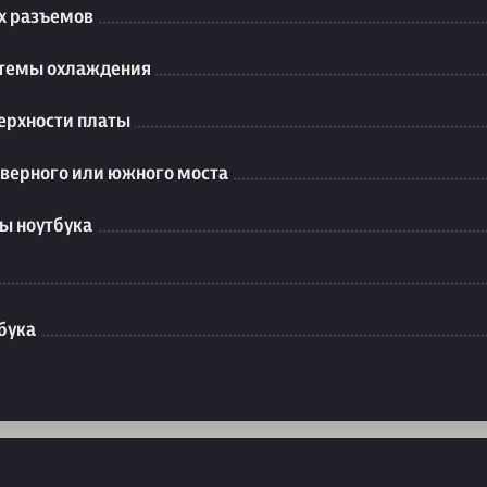
их разъемов
стемы охлаждения
ерхности платы
еверного или южного моста
ы ноутбука
бука