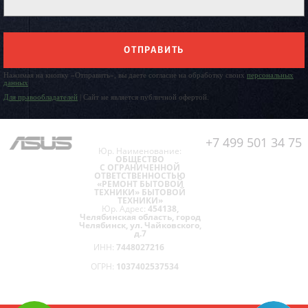
ОТПРАВИТЬ
Нажимая на кнопку «Отправить», вы даете согласие на обработку своих
персональных
данных
Для правообладателей
| Сайт не является публичной офертой.
+7 499 501 34 75
Юр. Наименование:
ОБЩЕСТВО
С ОГРАНИЧЕННОЙ
ОТВЕТСТВЕННОСТЬЮ
«РЕМОНТ БЫТОВОЙ
ТЕХНИКИ» БЫТОВОЙ
ТЕХНИКИ»
Юр. Адрес:
454138,
Челябинская область, город
Челябинск, ул. Чайковского,
д.7
ИНН:
7448027216
ОГРН:
1037402537534