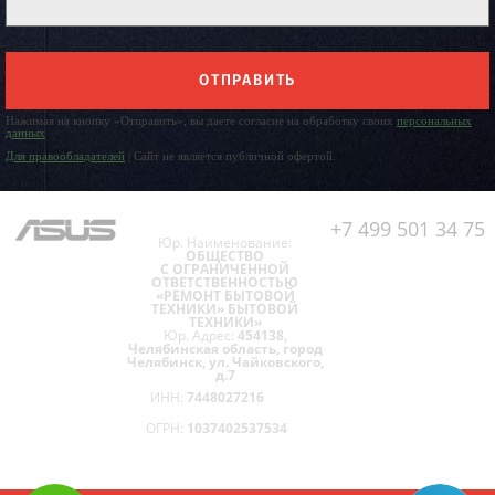
ОТПРАВИТЬ
Нажимая на кнопку «Отправить», вы даете согласие на обработку своих
персональных
данных
Для правообладателей
| Сайт не является публичной офертой.
+7 499 501 34 75
Юр. Наименование:
ОБЩЕСТВО
С ОГРАНИЧЕННОЙ
ОТВЕТСТВЕННОСТЬЮ
«РЕМОНТ БЫТОВОЙ
ТЕХНИКИ» БЫТОВОЙ
ТЕХНИКИ»
Юр. Адрес:
454138,
Челябинская область, город
Челябинск, ул. Чайковского,
д.7
ИНН:
7448027216
ОГРН:
1037402537534