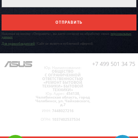
ОТПРАВИТЬ
Нажимая на кнопку «Отправить», вы даете согласие на обработку своих
персональных
данных
Для правообладателей
| Сайт не является публичной офертой.
+7 499 501 34 75
Юр. Наименование:
ОБЩЕСТВО
С ОГРАНИЧЕННОЙ
ОТВЕТСТВЕННОСТЬЮ
«РЕМОНТ БЫТОВОЙ
ТЕХНИКИ» БЫТОВОЙ
ТЕХНИКИ»
Юр. Адрес:
454138,
Челябинская область, город
Челябинск, ул. Чайковского,
д.7
ИНН:
7448027216
ОГРН:
1037402537534