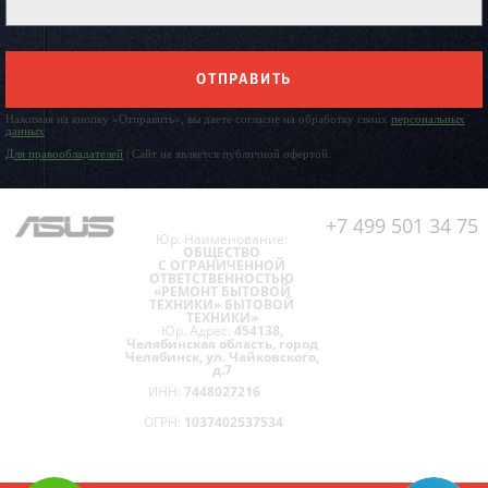
ОТПРАВИТЬ
Нажимая на кнопку «Отправить», вы даете согласие на обработку своих
персональных
данных
Для правообладателей
| Сайт не является публичной офертой.
+7 499 501 34 75
Юр. Наименование:
ОБЩЕСТВО
С ОГРАНИЧЕННОЙ
ОТВЕТСТВЕННОСТЬЮ
«РЕМОНТ БЫТОВОЙ
ТЕХНИКИ» БЫТОВОЙ
ТЕХНИКИ»
Юр. Адрес:
454138,
Челябинская область, город
Челябинск, ул. Чайковского,
д.7
ИНН:
7448027216
ОГРН:
1037402537534