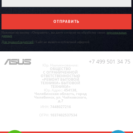
ОТПРАВИТЬ
Нажимая на кнопку «Отправить», вы даете согласие на обработку своих
персональных
данных
Для правообладателей
| Сайт не является публичной офертой.
+7 499 501 34 75
Юр. Наименование:
ОБЩЕСТВО
С ОГРАНИЧЕННОЙ
ОТВЕТСТВЕННОСТЬЮ
«РЕМОНТ БЫТОВОЙ
ТЕХНИКИ» БЫТОВОЙ
ТЕХНИКИ»
Юр. Адрес:
454138,
Челябинская область, город
Челябинск, ул. Чайковского,
д.7
ИНН:
7448027216
ОГРН:
1037402537534