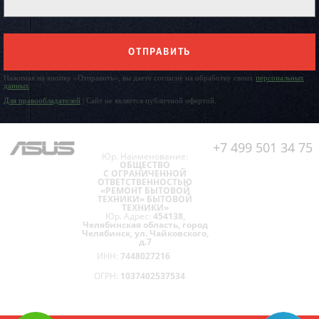
ОТПРАВИТЬ
Нажимая на кнопку «Отправить», вы даете согласие на обработку своих
персональных
данных
Для правообладателей
| Сайт не является публичной офертой.
+7 499 501 34 75
Юр. Наименование:
ОБЩЕСТВО
С ОГРАНИЧЕННОЙ
ОТВЕТСТВЕННОСТЬЮ
«РЕМОНТ БЫТОВОЙ
ТЕХНИКИ» БЫТОВОЙ
ТЕХНИКИ»
Юр. Адрес:
454138,
Челябинская область, город
Челябинск, ул. Чайковского,
д.7
ИНН:
7448027216
ОГРН:
1037402537534